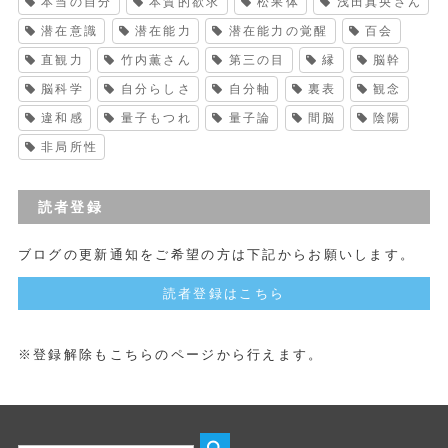
本当の自分
本質的欲求
松果体
浅田真央さん
潜在意識
潜在能力
潜在能力の覚醒
百会
直観力
竹内薫さん
第三の目
縁
脳幹
脳科学
自分らしさ
自分軸
裏表
観念
違和感
量子もつれ
量子論
間脳
陰陽
非局所性
読者登録
ブログの更新通知をご希望の方は下記からお願いします。
読者登録はこちら
※登録解除もこちらのページから行えます。