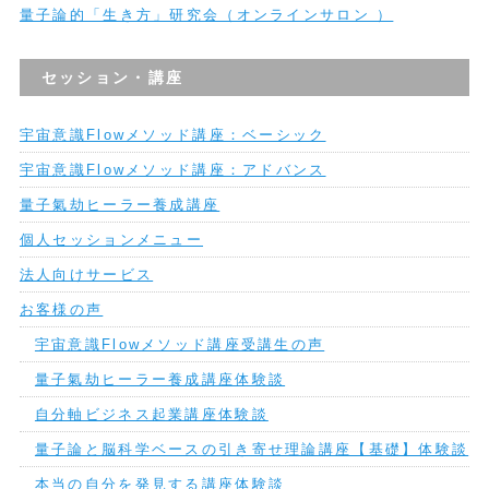
量子論的「生き方」研究会（オンラインサロン ）
セッション・講座
宇宙意識Flowメソッド講座：ベーシック
宇宙意識Flowメソッド講座：アドバンス
量子氣劫ヒーラー養成講座
個人セッションメニュー
法人向けサービス
お客様の声
宇宙意識Flowメソッド講座受講生の声
量子氣劫ヒーラー養成講座体験談
自分軸ビジネス起業講座体験談
量子論と脳科学ベースの引き寄せ理論講座【基礎】体験談
本当の自分を発見する講座体験談