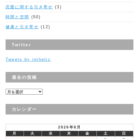
恋愛に関する引き寄せ
(3)
時間と空間
(50)
健康と引き寄せ
(12)
Twitter
Tweets by inthetic
過去の投稿
過
去
の
カレンダー
投
稿
2026年8月
月
火
水
木
金
土
日