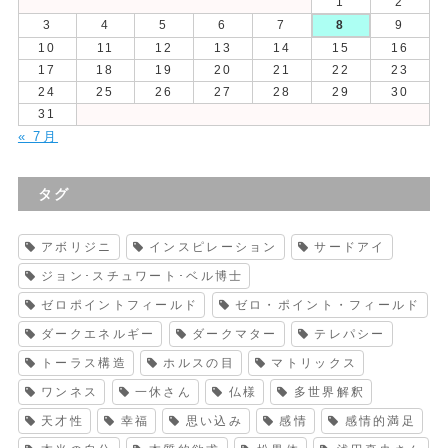
1
2
3
4
5
6
7
8
9
10
11
12
13
14
15
16
17
18
19
20
21
22
23
24
25
26
27
28
29
30
31
« 7月
タグ
アボリジニ
インスピレーション
サードアイ
ジョン･スチュワート･ベル博士
ゼロポイントフィールド
ゼロ・ポイント・フィールド
ダークエネルギー
ダークマター
テレパシー
トーラス構造
ホルスの目
マトリックス
ワンネス
一休さん
仏様
多世界解釈
天才性
幸福
思い込み
感情
感情的満足