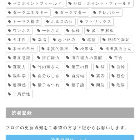
ゼロポイントフィールド
ゼロ・ポイント・フィールド
ダークエネルギー
ダークマター
テレパシー
トーラス構造
ホルスの目
マトリックス
ワンネス
一休さん
仏様
多世界解釈
天才性
幸福
思い込み
感情
感情的満足
本当の自分
本質的欲求
松果体
浅田真央さん
潜在意識
潜在能力
潜在能力の覚醒
百会
直観力
竹内薫さん
第三の目
縁
脳幹
脳科学
自分らしさ
自分軸
裏表
観念
違和感
量子もつれ
量子論
間脳
陰陽
非局所性
読者登録
ブログの更新通知をご希望の方は下記からお願いします。
読者登録はこちら