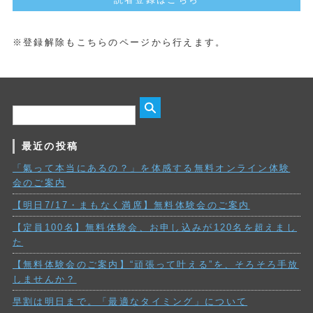
※登録解除もこちらのページから行えます。
最近の投稿
「氣って本当にあるの？」を体感する無料オンライン体験
会のご案内
【明日7/17・まもなく満席】無料体験会のご案内
【定員100名】無料体験会、お申し込みが120名を超えまし
た
【無料体験会のご案内】“頑張って叶える”を、そろそろ手放
しませんか？
早割は明日まで。「最適なタイミング」について