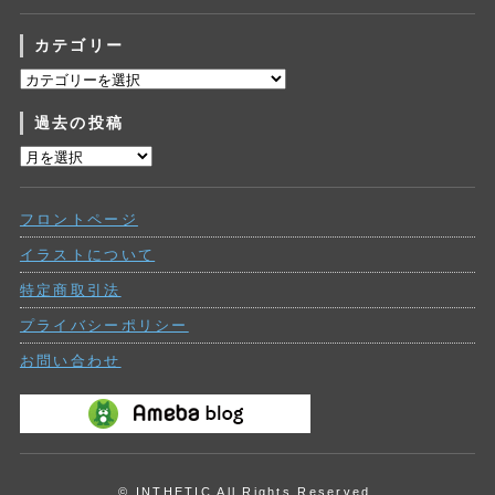
カテゴリー
カ
テ
過去の投稿
ゴ
リ
過
ー
去
の
フロントページ
投
稿
イラストについて
特定商取引法
プライバシーポリシー
お問い合わせ
© INTHETIC All Rights Reserved.