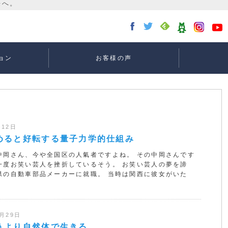
ョン
お客様の声
講座：
講座：
講座
ー
月12日
めると好転する量子力学的仕組み
中岡さん、今や全国区の人氣者ですよね。 その中岡さんです
一度お笑い芸人を挫折しているそう。 お笑い芸人の夢を諦
県の自動車部品メーカーに就職。 当時は関西に彼女がいた
2月29日
うより自然体で生きる