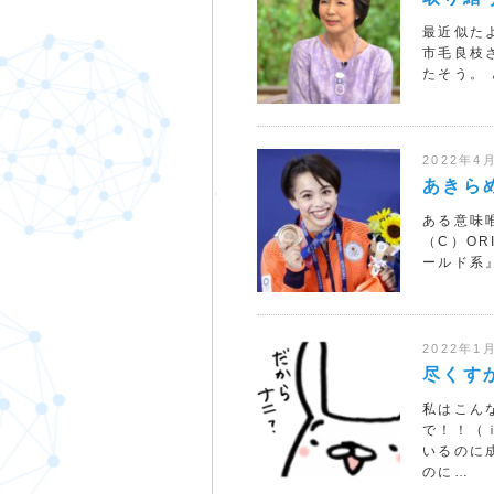
最近似た
市毛良枝
たそう。
2022年4
あきら
ある意味
（C）OR
ールド系
2022年1
尽くす
私はこん
で！！（
いるのに
のに…