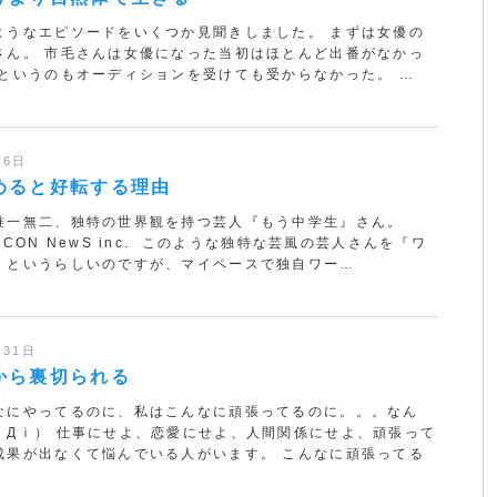
ようなエピソードをいくつか見聞きしました。 まずは女優の
さん。 市毛さんは女優になった当初はほとんど出番がなかっ
 というのもオーディションを受けても受からなかった。 …
月6日
めると好転する理由
唯一無二、独特の世界観を持つ芸人『もう中学生』さん。
ICON NewS inc. このような独特な芸風の芸人さんを『ワ
』というらしいのですが、マイペースで独自ワー…
月31日
から裏切られる
なにやってるのに、私はこんなに頑張ってるのに。。。なん
ｉДｉ） 仕事にせよ、恋愛にせよ、人間関係にせよ、頑張って
成果が出なくて悩んでいる人がいます。 こんなに頑張ってる