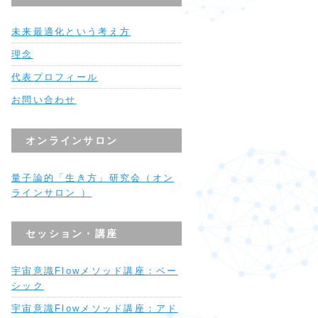
未来最適化という考え方
理念
代表プロフィール
お問い合わせ
オンラインサロン
量子論的「生き方」研究会（オン
ラインサロン ）
セッション・講座
宇宙意識Flowメソッド講座：ベー
シック
宇宙意識Flowメソッド講座：アド