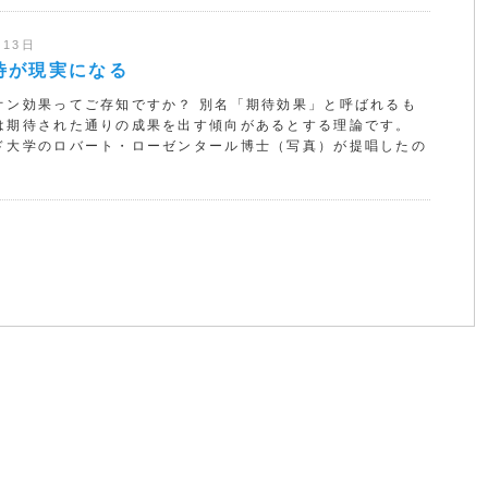
月13日
待が現実になる
オン効果ってご存知ですか？ 別名「期待効果」と呼ばれるも
は期待された通りの成果を出す傾向があるとする理論です。
ド大学のロバート・ローゼンタール博士（写真）が提唱したの