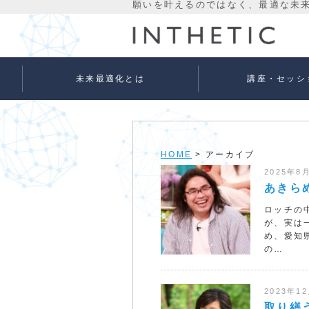
未来最適化とは
講座・セッシ
未来最適化という考え方
代表プロフィール
理念
宇宙意識Flowメソッド
宇宙意識Flowメソッド
量子氣劫ヒーラー養成
個人セッションメニュ
法人向けサービス
ベーシック
アドバンス
HOME
> アーカイブ
2025年8
あきら
ロッチの
が、実は
め、愛知
の…
2023年1
取り繕