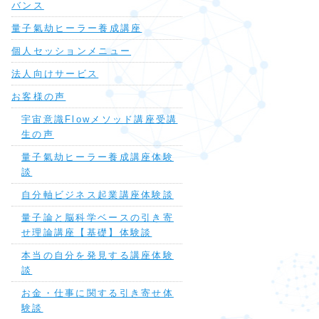
バンス
量子氣劫ヒーラー養成講座
個人セッションメニュー
法人向けサービス
お客様の声
宇宙意識Flowメソッド講座受講
生の声
量子氣劫ヒーラー養成講座体験
談
自分軸ビジネス起業講座体験談
量子論と脳科学ベースの引き寄
せ理論講座【基礎】体験談
本当の自分を発見する講座体験
談
お金・仕事に関する引き寄せ体
験談