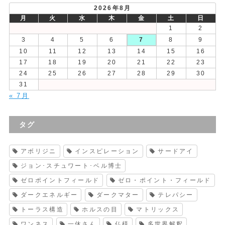
2026年8月
月
火
水
木
金
土
日
1
2
3
4
5
6
7
8
9
10
11
12
13
14
15
16
17
18
19
20
21
22
23
24
25
26
27
28
29
30
31
« 7月
タグ
アボリジニ
インスピレーション
サードアイ
ジョン･スチュワート･ベル博士
ゼロポイントフィールド
ゼロ・ポイント・フィールド
ダークエネルギー
ダークマター
テレパシー
トーラス構造
ホルスの目
マトリックス
ワンネス
一休さん
仏様
多世界解釈