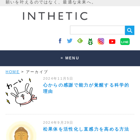
LINE
≡ MENU
HOME
> アーカイブ
未来最適化とは
2024年11月5日
講座・セッション
心からの感謝で能力が覚醒する科学的
理由
お客様の声
読みもの
オンラインサロン
2024年9月29日
松果体を活性化し直感力を高める方法