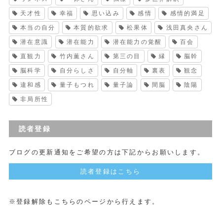
天才性
幸福
思い込み
感情
感情的満足
本当の自分
本質的欲求
松果体
浅田真央さん
潜在意識
潜在能力
潜在能力の覚醒
百会
直観力
竹内薫さん
第三の目
縁
脳幹
脳科学
自分らしさ
自分軸
裏表
観念
違和感
量子もつれ
量子論
間脳
陰陽
非局所性
読者登録
ブログの更新通知をご希望の方は下記からお願いします。
読者登録はこちら
※登録解除もこちらのページから行えます。