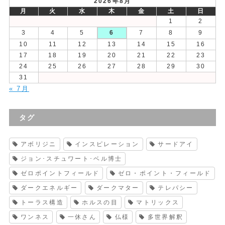
2026年8月
月
火
水
木
金
土
日
1
2
3
4
5
6
7
8
9
10
11
12
13
14
15
16
17
18
19
20
21
22
23
24
25
26
27
28
29
30
31
« 7月
タグ
アボリジニ
インスピレーション
サードアイ
ジョン･スチュワート･ベル博士
ゼロポイントフィールド
ゼロ・ポイント・フィールド
ダークエネルギー
ダークマター
テレパシー
トーラス構造
ホルスの目
マトリックス
ワンネス
一休さん
仏様
多世界解釈