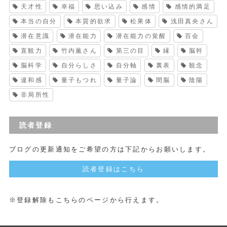
天才性
幸福
思い込み
感情
感情的満足
本当の自分
本質的欲求
松果体
浅田真央さん
潜在意識
潜在能力
潜在能力の覚醒
百会
直観力
竹内薫さん
第三の目
縁
脳幹
脳科学
自分らしさ
自分軸
裏表
観念
違和感
量子もつれ
量子論
間脳
陰陽
非局所性
読者登録
ブログの更新通知をご希望の方は下記からお願いします。
読者登録はこちら
※登録解除もこちらのページから行えます。