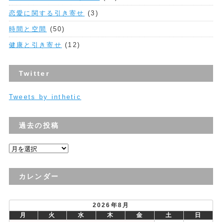
恋愛に関する引き寄せ
(3)
時間と空間
(50)
健康と引き寄せ
(12)
Twitter
Tweets by inthetic
過去の投稿
過
去
の
カレンダー
投
稿
2026年8月
月
火
水
木
金
土
日