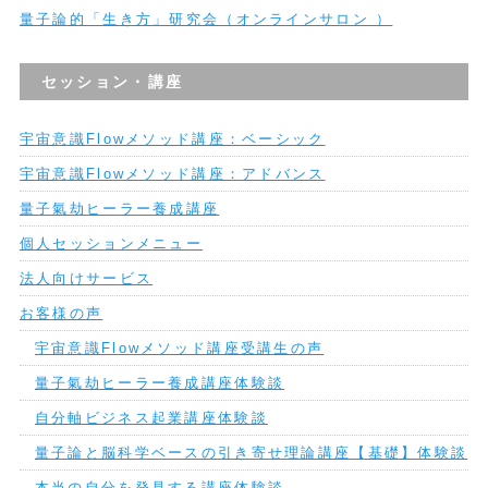
量子論的「生き方」研究会（オンラインサロン ）
セッション・講座
宇宙意識Flowメソッド講座：ベーシック
宇宙意識Flowメソッド講座：アドバンス
量子氣劫ヒーラー養成講座
個人セッションメニュー
法人向けサービス
お客様の声
宇宙意識Flowメソッド講座受講生の声
量子氣劫ヒーラー養成講座体験談
自分軸ビジネス起業講座体験談
量子論と脳科学ベースの引き寄せ理論講座【基礎】体験談
本当の自分を発見する講座体験談