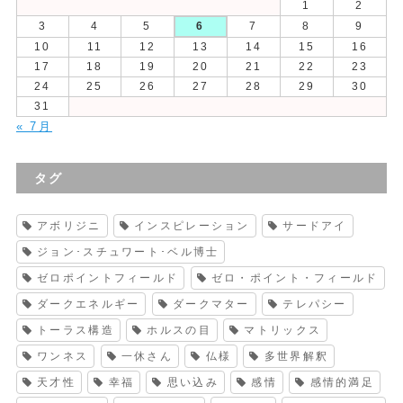
1
2
3
4
5
6
7
8
9
10
11
12
13
14
15
16
17
18
19
20
21
22
23
24
25
26
27
28
29
30
31
« 7月
タグ
アボリジニ
インスピレーション
サードアイ
ジョン･スチュワート･ベル博士
ゼロポイントフィールド
ゼロ・ポイント・フィールド
ダークエネルギー
ダークマター
テレパシー
トーラス構造
ホルスの目
マトリックス
ワンネス
一休さん
仏様
多世界解釈
天才性
幸福
思い込み
感情
感情的満足