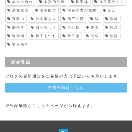
本当の自分
本質的欲求
松果体
浅田真央さん
潜在意識
潜在能力
潜在能力の覚醒
百会
直観力
竹内薫さん
第三の目
縁
脳幹
脳科学
自分らしさ
自分軸
裏表
観念
違和感
量子もつれ
量子論
間脳
陰陽
非局所性
読者登録
ブログの更新通知をご希望の方は下記からお願いします。
読者登録はこちら
※登録解除もこちらのページから行えます。