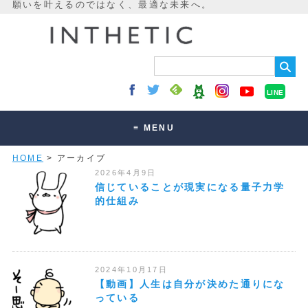
LINE
≡ MENU
HOME
> アーカイブ
未来最適化とは
2026年4月9日
講座・セッション
信じていることが現実になる量子力学
的仕組み
お客様の声
読みもの
オンラインサロン
2024年10月17日
【動画】人生は自分が決めた通りにな
っている