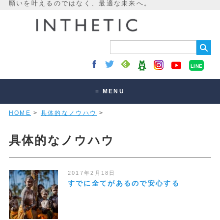
LINE
≡ MENU
HOME
>
具体的なノウハウ
>
未来最適化とは
講座・セッション
具体的なノウハウ
お客様の声
読みもの
2017年2月18日
すでに全てがあるので安心する
オンラインサロン