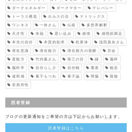
ダークエネルギー
ダークマター
テレパシー
トーラス構造
ホルスの目
マトリックス
ワンネス
一休さん
仏様
多世界解釈
天才性
幸福
思い込み
感情
感情的満足
本当の自分
本質的欲求
松果体
浅田真央さん
潜在意識
潜在能力
潜在能力の覚醒
百会
直観力
竹内薫さん
第三の目
縁
脳幹
脳科学
自分らしさ
自分軸
裏表
観念
違和感
量子もつれ
量子論
間脳
陰陽
非局所性
読者登録
ブログの更新通知をご希望の方は下記からお願いします。
読者登録はこちら