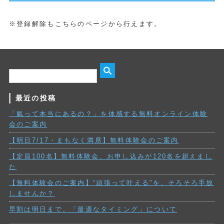
※登録解除もこちらのページから行えます。
最近の投稿
「氣って本当にあるの？」を体感する無料オンライン体験
会のご案内
【明日7/17・まもなく満席】無料体験会のご案内
【定員100名】無料体験会、お申し込みが120名を超えまし
た
【無料体験会のご案内】“頑張って叶える”を、そろそろ手放
しませんか？
早割は明日まで。「最適なタイミング」について