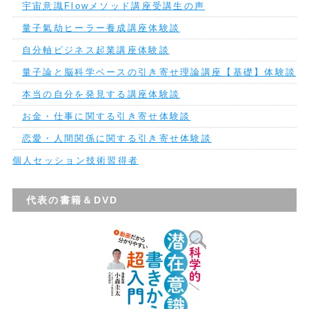
宇宙意識Flowメソッド講座受講生の声
量子氣劫ヒーラー養成講座体験談
自分軸ビジネス起業講座体験談
量子論と脳科学ベースの引き寄せ理論講座【基礎】体験談
本当の自分を発見する講座体験談
お金・仕事に関する引き寄せ体験談
恋愛・人間関係に関する引き寄せ体験談
個人セッション技術習得者
代表の書籍＆DVD