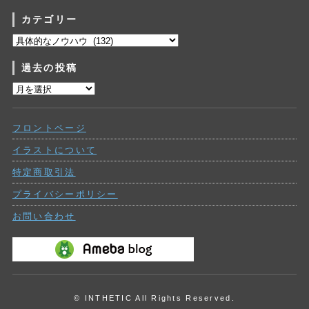
カテゴリー
カ
テ
過去の投稿
ゴ
リ
過
ー
去
の
フロントページ
投
稿
イラストについて
特定商取引法
プライバシーポリシー
お問い合わせ
© INTHETIC All Rights Reserved.