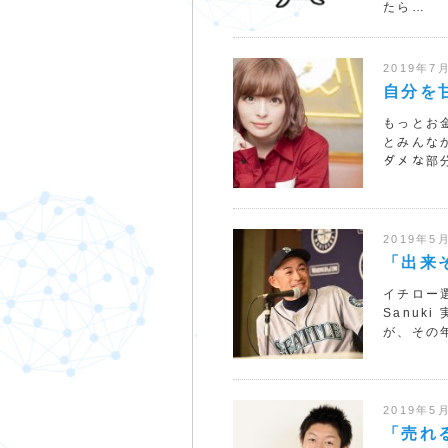
たら…
2019年7
自分を
もっとお金を
とみんなか
ダメな部
2019年5
「出来
イチロー選
Sanu
が、その年
2019年5
「売れ