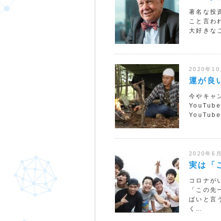
著名な投
こと言わ
大好きな
2020年1
運が良
今やキャン
YouT
YouTu
2020年6
実は「
コロナが
「この先
ぱいと言
く…