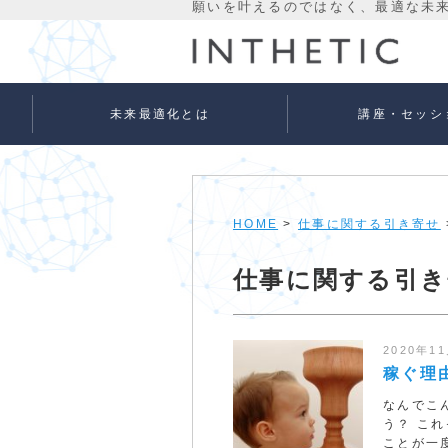
未来最適化とは
講座・セッシ
未来最適化という考え方
代表プロフィール
理念
宇宙意識Flowメソッド
宇宙意識Flowメソッド
量子氣劫ヒーラー養成
個人セッションメニュ
法人向けサービス
ベーシック
アドバンス
HOME
>
仕事に関する引き寄せ
仕事に関する引き
2020年1
稼ぐ理
なんでこ
う？ こ
ことが一度