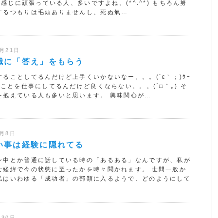
んて感じに頑張っている人、多いですよね。(*^.^*) もちろん努
するつもりは毛頭ありませんし、死ぬ氣…
2月21日
識に「答え」をもらう
することしてるんだけど上手くいかないなー。。。(´ε｀；)ｳｰ
ことを仕事にしてるんだけど良くならない。。。(´□｀｡) そ
を抱えている人も多いと思います。 興味関心が…
0月8日
い事は経験に隠れてる
ン中とか普通に話している時の「あるある」なんですが、私が
な経緯で今の状態に至ったかを時々聞かれます。 世間一般か
私はいわゆる「成功者」の部類に入るようで、どのようにして
月30日