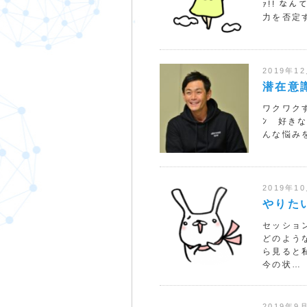
ｧ!! な
力を否定
2019年1
潜在意
ワクワク
ﾝ 好きな
んな悩み
2019年1
やりた
セッショ
どのよう
ら見ると
今の状…
2019年9