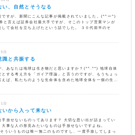
ない、自然とそうなる
前ですが、新聞にこんな記事が掲載されていました。(*^ー^)
證券と言えば証券会社最大手ですが、そこのトップ営業マンが
社して会社を立ち上げたという話でした。 ３０代前半のそ
月5日
意識と共振する
、あなたは地球は生き物だと思いますか？(*^.^*) 地球自体
だとする考え方を「ガイア理論」と言うのですが、もうちょっ
言えば、私たちのような生命体を含めた地球全体を一個の生…
月1日
ないから入って来ない
は手放せないものってあります？ 大切な思い出が詰まってい
、大事な人の形見みたいなものは手放せないですよね。
▰) そういうものは唯一無二のものですし、一度手放してしまっ