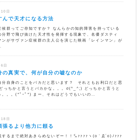
月10日
すんで天才になる方法
症候群ってご存知ですか？ なんらかの知的障害を持っている
の分野で飛び抜けた天才性を発揮する現象で、名優ダスティ
マンがサヴァン症候群の主人公を演じた映画「レインマン」が
…
月6日
分の真実で、何が自分の嘘なのか
自分自身のことをバカだと思います？ それともお利口だと思
どっちかと言うとバカかな。。。σ(^_^;) どっちかと言うと
。。。(*ﾟｰﾟ*) まー、それはどうでもいいの…
月18日
頑張るより他力に頼る
するまで絶対あきらめないぞー！！㌦ｧｧｧｧヽ(o｀Д´o)ﾉｧｧｧ