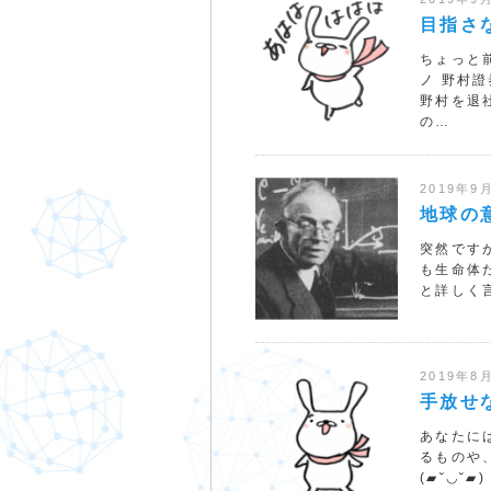
目指さ
ちょっと
ノ 野村
野村を退
の…
2019年9
地球の
突然ですが
も生命体
と詳しく
2019年8
手放せ
あなたに
るものや
(▰˘◡˘