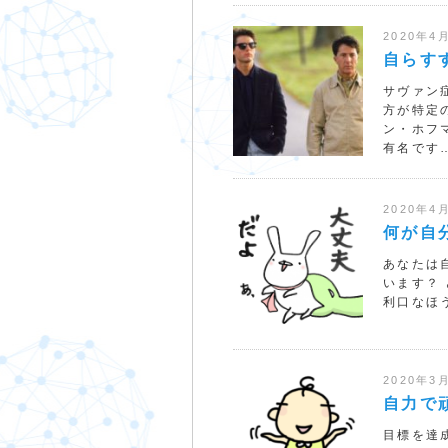
2020年4
自らす
サヴァン
方が特定
ン・ホフ
有名です
2020年4
何が自
あなたは
います？ 
利口なほう
2020年3
自力で
目標を達成