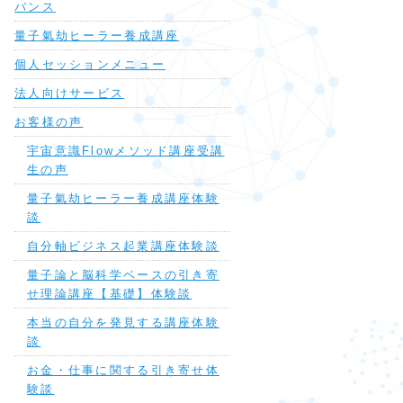
バンス
量子氣劫ヒーラー養成講座
個人セッションメニュー
法人向けサービス
お客様の声
宇宙意識Flowメソッド講座受講
生の声
量子氣劫ヒーラー養成講座体験
談
自分軸ビジネス起業講座体験談
量子論と脳科学ベースの引き寄
せ理論講座【基礎】体験談
本当の自分を発見する講座体験
談
お金・仕事に関する引き寄せ体
験談