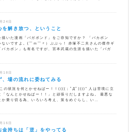
1月24日
心を解き放つ、ということ
を描いた漫画「バガボンド」をご存知ですか？ 「バカボン
ゃないですよ。(￣ｍ￣〃）ぷぷっ！ 赤塚不二夫さんの傑作ギ
「バカボン」も有名ですが、宮本武蔵の生涯を描いた「バガ
1月18日
ず、場の流れに委ねてみる
この状況を何とかせねばー！！((((；ﾟДﾟ))))” 人は苦境に立
と「なんとかせねばー！！」と頑張りだしますよね。 最悪な
とか乗り切る為、いろいろ考え、策をめぐらし、い…
0月16日
お金持ちは「逆」をやってる