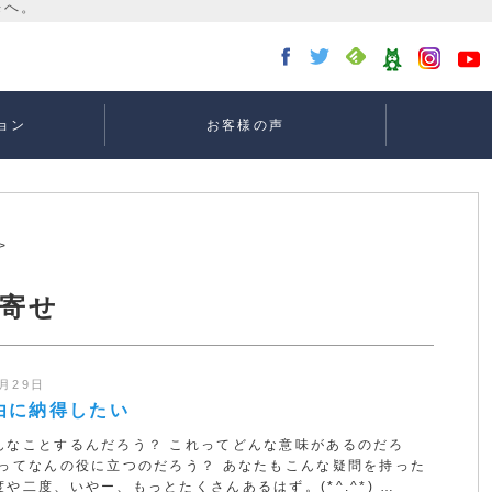
ョン
お客様の声
講座：
講座：
講座
ー
>
寄せ
1月29日
由に納得したい
んなことするんだろう？ これってどんな意味があるのだろ
れってなんの役に立つのだろう？ あなたもこんな疑問を持った
や二度、いやー、もっとたくさんあるはず。(*^.^*) …