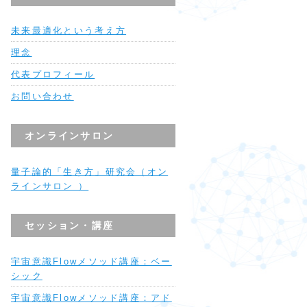
未来最適化という考え方
理念
代表プロフィール
お問い合わせ
オンラインサロン
量子論的「生き方」研究会（オン
ラインサロン ）
セッション・講座
宇宙意識Flowメソッド講座：ベー
シック
宇宙意識Flowメソッド講座：アド