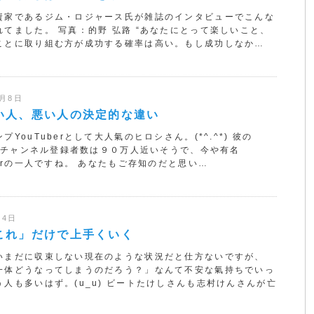
資家であるジム・ロジャース氏が雑誌のインタビューでこんな
れてました。 写真：的野 弘路 “あなたにとって楽しいこと、
ことに取り組む方が成功する確率は高い。もし成功しなか…
0月8日
い人、悪い人の決定的な違い
プYouTuberとして大人氣のヒロシさん。(*^.^*) 彼の
ubeチャンネル登録者数は９０万人近いそうで、今や有名
berの一人ですね。 あなたもご存知のだと思い…
月4日
これ」だけで上手くいく
いまだに収束しない現在のような状況だと仕方ないですが、
一体どうなってしまうのだろう？」なんて不安な氣持ちでいっ
う人も多いはず。(u_u) ビートたけしさんも志村けんさんが亡