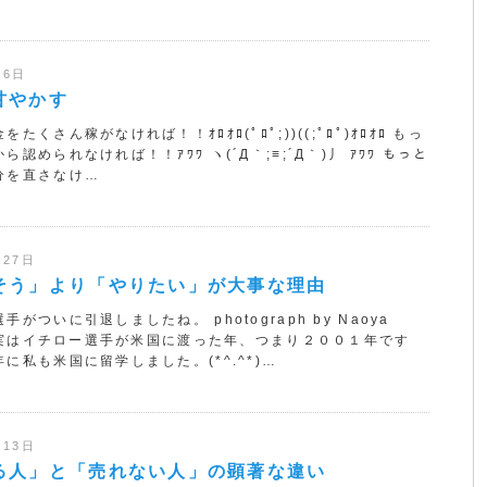
月6日
甘やかす
たくさん稼がなければ！！ｵﾛｵﾛ(ﾟﾛﾟ;))((;ﾟﾛﾟ)ｵﾛｵﾛ もっ
ら認められなければ！！ｱﾜﾜ ヽ(´Д｀;≡;´Д｀)丿 ｱﾜﾜ もっと
分を直さなけ…
月27日
そう」より「やりたい」が大事な理由
手がついに引退しましたね。 photograph by Naoya
ki 実はイチロー選手が米国に渡った年、つまり２００１年です
に私も米国に留学しました。(*^.^*)…
月13日
る人」と「売れない人」の顕著な違い