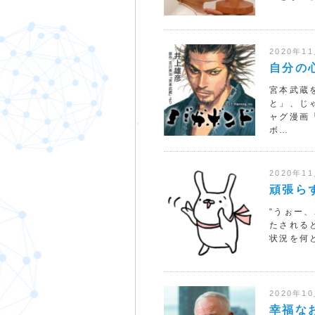
2020年1
自分の
宮本武蔵
と」、じ
ャグ漫画
ボ…
2020年1
頑張ら
“うぉー、
たされる
状況を何
2020年1
幸福な