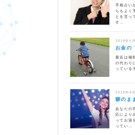
手相占い
らもよく
とを言っ
す…
2019年4
お金の
最近は補
の代わり
っている
2019年4
癖のま
あなたの
応により
ってお湯
ってい…