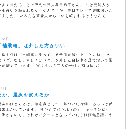
がよく当たることで評判の芸人島田秀平さん。 彼は芸能人か
手相占いを頼まれるそうなんですが、先日テレビで興味深いこ
てました。 いろんな芸能人から占いを頼まれるそうなんで
月22日
「補助輪」は外した方がいい
助輪を付けて自転車に乗っている子供が減りましたよね。 そ
にペダルなし、もしくはペダルを外した自転車を足で漕いで乗
子が増えています。 実はうちの二人の子供も補助輪つけ…
月1日
まか、選択を変えるか
現実のほとんどは、無意識とそれに基づいた行動、あるいは反
出来上がっています。 朝起きて顔を洗うのも、キッチンに行
を沸かすのも、それがパターンとなっていたらほぼ無意識にや