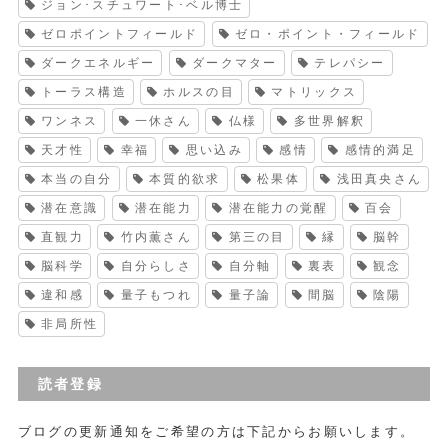
ジョン･スチュワート･ベル博士
ゼロポイントフィールド
ゼロ・ポイント・フィールド
ダークエネルギー
ダークマター
テレパシー
トーラス構造
ホルスの目
マトリックス
ワンネス
一休さん
仏様
多世界解釈
天才性
幸福
思い込み
感情
感情的満足
本当の自分
本質的欲求
松果体
浅田真央さん
潜在意識
潜在能力
潜在能力の覚醒
百会
直観力
竹内薫さん
第三の目
縁
脳幹
脳科学
自分らしさ
自分軸
裏表
観念
違和感
量子もつれ
量子論
間脳
陰陽
非局所性
読者登録
ブログの更新通知をご希望の方は下記からお願いします。