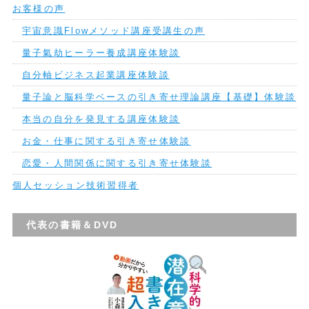
お客様の声
宇宙意識Flowメソッド講座受講生の声
量子氣劫ヒーラー養成講座体験談
自分軸ビジネス起業講座体験談
量子論と脳科学ベースの引き寄せ理論講座【基礎】体験談
本当の自分を発見する講座体験談
お金・仕事に関する引き寄せ体験談
恋愛・人間関係に関する引き寄せ体験談
個人セッション技術習得者
代表の書籍＆DVD