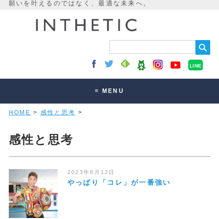
LINE
≡ MENU
HOME
>
感性と思考
>
未来最適化とは
講座・セッション
感性と思考
お客様の声
読みもの
2023年8月12日
やっぱり「コレ」が一番強い
オンラインサロン