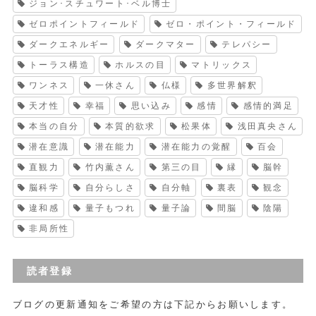
ジョン･スチュワート･ベル博士
ゼロポイントフィールド
ゼロ・ポイント・フィールド
ダークエネルギー
ダークマター
テレパシー
トーラス構造
ホルスの目
マトリックス
ワンネス
一休さん
仏様
多世界解釈
天才性
幸福
思い込み
感情
感情的満足
本当の自分
本質的欲求
松果体
浅田真央さん
潜在意識
潜在能力
潜在能力の覚醒
百会
直観力
竹内薫さん
第三の目
縁
脳幹
脳科学
自分らしさ
自分軸
裏表
観念
違和感
量子もつれ
量子論
間脳
陰陽
非局所性
読者登録
ブログの更新通知をご希望の方は下記からお願いします。