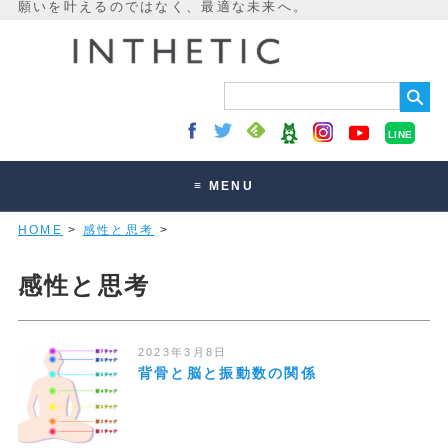
LINE
≡ MENU
HOME
>
感性と思考
>
未来最適化とは
講座・セッション
感性と思考
お客様の声
読みもの
2023年3月8日
背骨と脳と振動数の関係
オンラインサロン