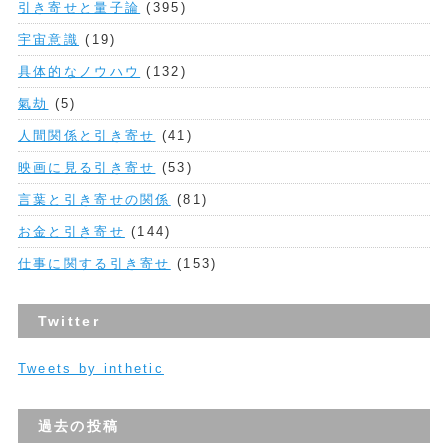
引き寄せと量子論
(395)
宇宙意識
(19)
具体的なノウハウ
(132)
氣劫
(5)
人間関係と引き寄せ
(41)
映画に見る引き寄せ
(53)
言葉と引き寄せの関係
(81)
お金と引き寄せ
(144)
仕事に関する引き寄せ
(153)
Twitter
Tweets by inthetic
過去の投稿