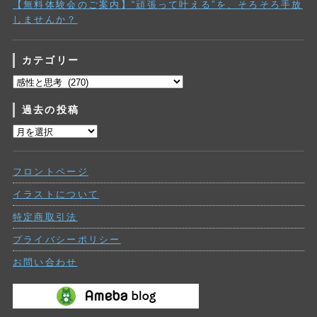
【無料体験会のご案内】“頑張って叶える”を、そろそろ手放
しませんか？
カテゴリー
カ
テ
過去の投稿
ゴ
リ
過
ー
去
の
フロントページ
投
稿
イラストについて
特定商取引法
プライバシーポリシー
お問い合わせ