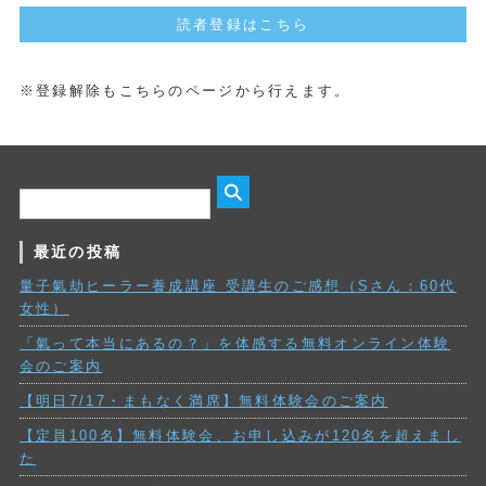
読者登録はこちら
※登録解除もこちらのページから行えます。
最近の投稿
量子氣劫ヒーラー養成講座 受講生のご感想（Sさん：60代
女性）
「氣って本当にあるの？」を体感する無料オンライン体験
会のご案内
【明日7/17・まもなく満席】無料体験会のご案内
【定員100名】無料体験会、お申し込みが120名を超えまし
た