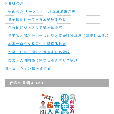
お客様の声
宇宙意識Flowメソッド講座受講生の声
量子氣劫ヒーラー養成講座体験談
自分軸ビジネス起業講座体験談
量子論と脳科学ベースの引き寄せ理論講座【基礎】体験談
本当の自分を発見する講座体験談
お金・仕事に関する引き寄せ体験談
恋愛・人間関係に関する引き寄せ体験談
個人セッション技術習得者
代表の書籍＆DVD